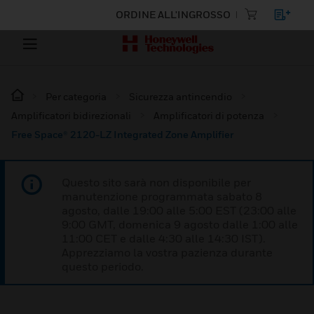
ORDINE ALL'INGROSSO
Per categoria
Sicurezza antincendio
Amplificatori bidirezionali
Amplificatori di potenza
Free Space® 2120-LZ Integrated Zone Amplifier
Questo sito sarà non disponibile per
manutenzione programmata sabato 8
agosto, dalle 19:00 alle 5:00 EST (23:00 alle
9:00 GMT, domenica 9 agosto dalle 1:00 alle
11:00 CET e dalle 4:30 alle 14:30 IST).
Apprezziamo la vostra pazienza durante
questo periodo.