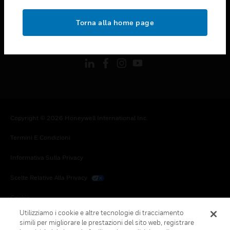
toggle view
NOTE LEGALI
Torna alla home page
toggle view
FOLLOW US
Copyright © 2026 Honeywell International Inc.
Termini E Condizioni
Informativa Sulla Privacy
Scelte Relative Alla Privacy
Cookie
Utilizziamo i cookie e altre tecnologie di tracciamento
Annulla Sottoscrizione Globale
simili per migliorare le prestazioni del sito web, registrare