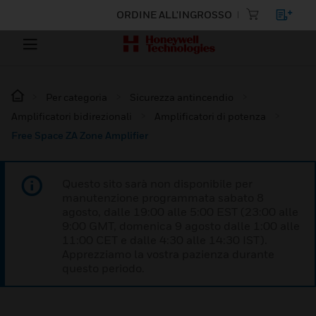
ORDINE ALL'INGROSSO
Per categoria
Sicurezza antincendio
Amplificatori bidirezionali
Amplificatori di potenza
Free Space ZA Zone Amplifier
Questo sito sarà non disponibile per
manutenzione programmata sabato 8
agosto, dalle 19:00 alle 5:00 EST (23:00 alle
9:00 GMT, domenica 9 agosto dalle 1:00 alle
11:00 CET e dalle 4:30 alle 14:30 IST).
Apprezziamo la vostra pazienza durante
questo periodo.