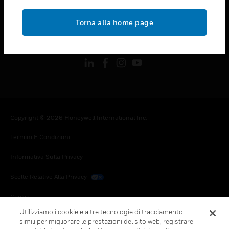
toggle view
NOTE LEGALI
Torna alla home page
toggle view
FOLLOW US
Copyright © 2026 Honeywell International Inc.
Termini E Condizioni
Informativa Sulla Privacy
Scelte Relative Alla Privacy
Cookie
Utilizziamo i cookie e altre tecnologie di tracciamento
Annulla Sottoscrizione Globale
simili per migliorare le prestazioni del sito web, registrare