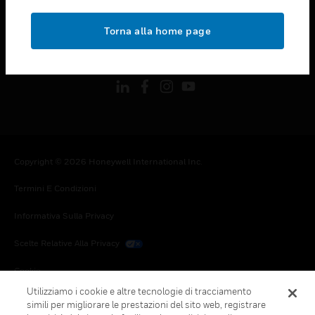
toggle view
NOTE LEGALI
Torna alla home page
toggle view
FOLLOW US
Copyright © 2026 Honeywell International Inc.
Termini E Condizioni
Informativa Sulla Privacy
Scelte Relative Alla Privacy
Cookie
Utilizziamo i cookie e altre tecnologie di tracciamento
Annulla Sottoscrizione Globale
simili per migliorare le prestazioni del sito web, registrare