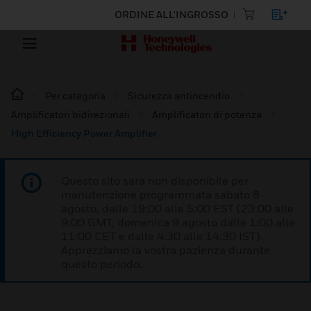
ORDINE ALL'INGROSSO
Per categoria
Sicurezza antincendio
Amplificatori bidirezionali
Amplificatori di potenza
High Efficiency Power Amplifier
Questo sito sarà non disponibile per
manutenzione programmata sabato 8
agosto, dalle 19:00 alle 5:00 EST (23:00 alle
9:00 GMT, domenica 9 agosto dalle 1:00 alle
11:00 CET e dalle 4:30 alle 14:30 IST).
Apprezziamo la vostra pazienza durante
questo periodo.