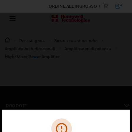
ORDINE ALL'INGROSSO
Per categoria
Sicurezza antincendio
Amplificatori bidirezionali
Amplificatori di potenza
High/Mixer Power Amplifier
PRODOTTI
toggle view
SOLUZIONI