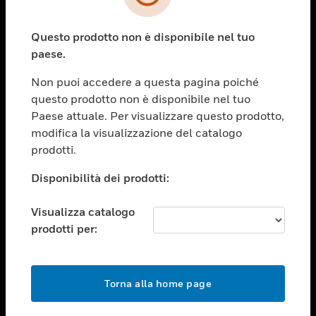
toggle view
SETTORI
Questo prodotto non è disponibile nel tuo
toggle view
ASSISTENZA
paese.
toggle view
Non puoi accedere a questa pagina poiché
OPPORTUNITÀ DI LAVORO
questo prodotto non è disponibile nel tuo
toggle view
Paese attuale. Per visualizzare questo prodotto,
SOCIETÀ
modifica la visualizzazione del catalogo
prodotti.
toggle view
CONTATTACI
Disponibilità dei prodotti:
toggle view
NOTE LEGALI
Visualizza catalogo
toggle view
prodotti per:
FOLLOW US
Torna alla home page