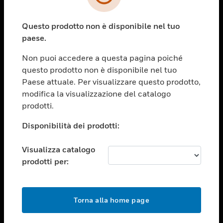
toggle view
SETTORI
Questo prodotto non è disponibile nel tuo
toggle view
ASSISTENZA
paese.
toggle view
Non puoi accedere a questa pagina poiché
OPPORTUNITÀ DI LAVORO
questo prodotto non è disponibile nel tuo
toggle view
Paese attuale. Per visualizzare questo prodotto,
SOCIETÀ
modifica la visualizzazione del catalogo
prodotti.
toggle view
CONTATTACI
Disponibilità dei prodotti:
toggle view
NOTE LEGALI
Visualizza catalogo
toggle view
prodotti per:
FOLLOW US
Torna alla home page