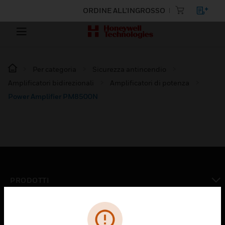
ORDINE ALL'INGROSSO
Per categoria
Sicurezza antincendio
Amplificatori bidirezionali
Amplificatori di potenza
Power Amplifier PM8500N
PRODOTTI
toggle view
SOLUZIONI