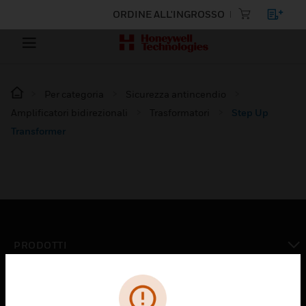
ORDINE ALL'INGROSSO
Per categoria
Sicurezza antincendio
Amplificatori bidirezionali
Trasformatori
Step Up
Transformer
PRODOTTI
toggle view
SOLUZIONI