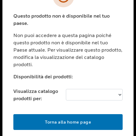
toggle view
SETTORI
Questo prodotto non è disponibile nel tuo
toggle view
ASSISTENZA
paese.
toggle view
Non puoi accedere a questa pagina poiché
OPPORTUNITÀ DI LAVORO
questo prodotto non è disponibile nel tuo
toggle view
Paese attuale. Per visualizzare questo prodotto,
SOCIETÀ
modifica la visualizzazione del catalogo
prodotti.
toggle view
CONTATTACI
Disponibilità dei prodotti:
toggle view
NOTE LEGALI
Visualizza catalogo
toggle view
prodotti per:
FOLLOW US
Torna alla home page