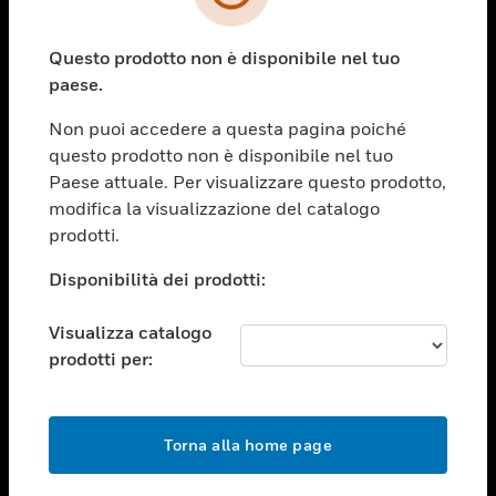
toggle view
SETTORI
Questo prodotto non è disponibile nel tuo
toggle view
ASSISTENZA
paese.
toggle view
Non puoi accedere a questa pagina poiché
OPPORTUNITÀ DI LAVORO
questo prodotto non è disponibile nel tuo
toggle view
Paese attuale. Per visualizzare questo prodotto,
SOCIETÀ
modifica la visualizzazione del catalogo
prodotti.
toggle view
CONTATTACI
Disponibilità dei prodotti:
toggle view
NOTE LEGALI
Visualizza catalogo
toggle view
prodotti per:
FOLLOW US
Torna alla home page