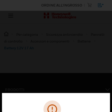
ORDINE ALL'INGROSSO
Per categoria
Sicurezza antincendio
Pannelli
di controllo
Accessori e componenti
Batterie
Battery 12V 17 Ah
PRODOTTI
toggle view
SOLUZIONI