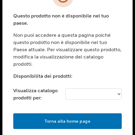
toggle view
SETTORI
Questo prodotto non è disponibile nel tuo
toggle view
ASSISTENZA
paese.
toggle view
Non puoi accedere a questa pagina poiché
OPPORTUNITÀ DI LAVORO
questo prodotto non è disponibile nel tuo
toggle view
Paese attuale. Per visualizzare questo prodotto,
SOCIETÀ
modifica la visualizzazione del catalogo
prodotti.
toggle view
CONTATTACI
Disponibilità dei prodotti:
toggle view
NOTE LEGALI
Visualizza catalogo
toggle view
prodotti per:
FOLLOW US
Torna alla home page