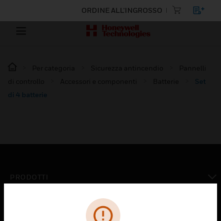
ORDINE ALL'INGROSSO
Per categoria
Sicurezza antincendio
Pannelli
di controllo
Accessori e componenti
Batterie
Set
di 4 batterie
PRODOTTI
toggle view
SOLUZIONI