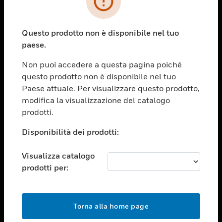
toggle view
SETTORI
Questo prodotto non è disponibile nel tuo
toggle view
paese.
ASSISTENZA
Non puoi accedere a questa pagina poiché
toggle view
OPPORTUNITÀ DI LAVORO
questo prodotto non è disponibile nel tuo
Paese attuale. Per visualizzare questo prodotto,
toggle view
modifica la visualizzazione del catalogo
SOCIETÀ
prodotti.
toggle view
CONTATTACI
Disponibilità dei prodotti:
toggle view
Visualizza catalogo
NOTE LEGALI
prodotti per:
toggle view
FOLLOW US
Torna alla home page