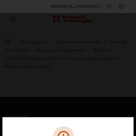
ORDINE ALL'INGROSSO
Per categoria
Sicurezza antincendio
Pannelli
di controllo
Accessori e componenti
Batterie
YUASA NP Battery 2.8 AH-12V Flame Retardant (Used in
Morley Horizon Panels)
PRODOTTI
toggle view
SOLUZIONI