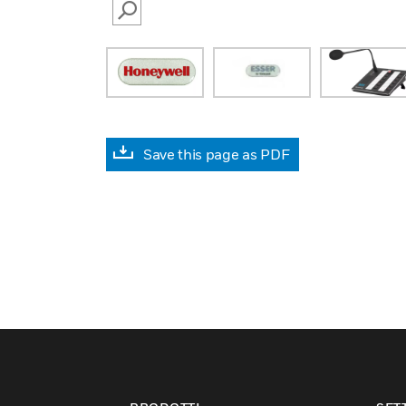
SEARCH
Save this page as PDF