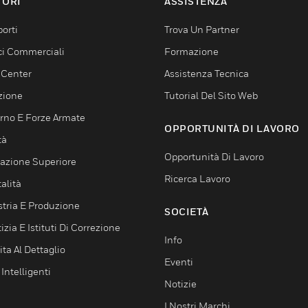
TORI
ASSISTENZA
orti
Trova Un Partner
ici Commerciali
Formazione
 Center
Assistenza Tecnica
zione
Tutorial Del Sito Web
rno E Forze Armate
OPPORTUNITÀ DI LAVORO
tà
Opportunità Di Lavoro
azione Superiore
Ricerca Lavoro
alità
stria E Produzione
SOCIETÀ
izia E Istituti Di Correzione
Info
ta Al Dettaglio
Eventi
 Intelligenti
Notizie
I Nostri Marchi