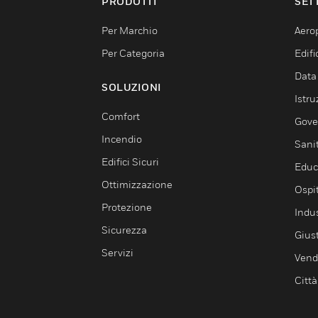
PRODOTTI
SET
Per Marchio
Aerop
Per Categoria
Edif
Data
SOLUZIONI
Istru
Comfort
Gove
Incendio
Sani
Edifici Sicuri
Educ
Ottimizzazione
Ospit
Protezione
Indu
Sicurezza
Giust
Servizi
Vendi
Città