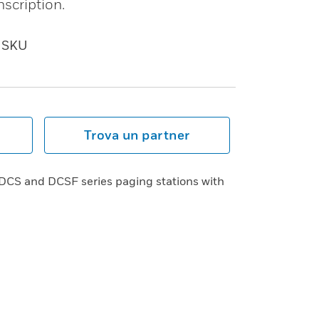
scription.
SKU
Trova un partner
 DCS and DCSF series paging stations with