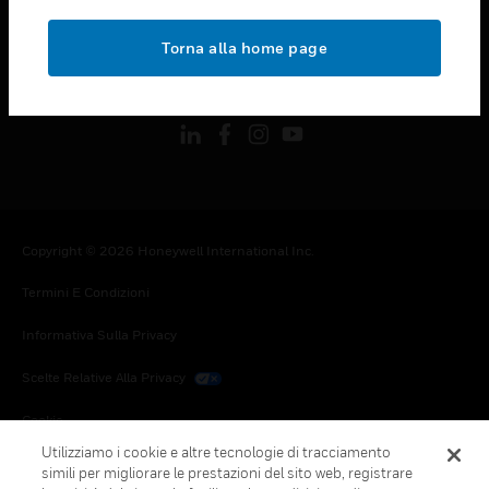
toggle view
NOTE LEGALI
Torna alla home page
toggle view
FOLLOW US
Copyright © 2026 Honeywell International Inc.
Termini E Condizioni
Informativa Sulla Privacy
Scelte Relative Alla Privacy
Cookie
Utilizziamo i cookie e altre tecnologie di tracciamento
Annulla Sottoscrizione Globale
simili per migliorare le prestazioni del sito web, registrare