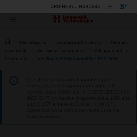
ORDINE ALL'INGROSSO
Per categoria
Sicurezza antincendio
Pannelli
di controllo
Accessori e componenti
Alloggiamenti e
ferramenta
Intelligent 50 Watt Amplifier- ECS-50W
Questo sito sarà non disponibile per
manutenzione programmata sabato 8
agosto, dalle 19:00 alle 5:00 EST (23:00 alle
9:00 GMT, domenica 9 agosto dalle 1:00 alle
11:00 CET e dalle 4:30 alle 14:30 IST).
Apprezziamo la vostra pazienza durante
questo periodo.