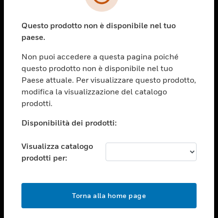
toggle view
SETTORI
Questo prodotto non è disponibile nel tuo
toggle view
ASSISTENZA
paese.
toggle view
Non puoi accedere a questa pagina poiché
OPPORTUNITÀ DI LAVORO
questo prodotto non è disponibile nel tuo
toggle view
Paese attuale. Per visualizzare questo prodotto,
SOCIETÀ
modifica la visualizzazione del catalogo
prodotti.
toggle view
CONTATTACI
Disponibilità dei prodotti:
toggle view
NOTE LEGALI
Visualizza catalogo
toggle view
prodotti per:
FOLLOW US
Torna alla home page