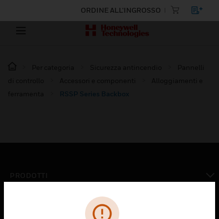
ORDINE ALL'INGROSSO
Per categoria
Sicurezza antincendio
Pannelli
di controllo
Accessori e componenti
Alloggiamenti e
ferramenta
RSSP Series Backbox
PRODOTTI
toggle view
SOLUZIONI