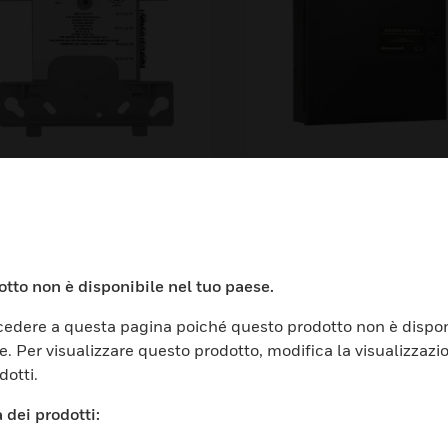
00 Fault Isolator
Honeywell PS Serie
odule
Remote Power Supp
6A
tto non è disponibile nel tuo paese.
edere a questa pagina poiché questo prodotto non è dispon
e. Per visualizzare questo prodotto, modifica la visualizzazi
dotti.
TORI
ASSISTENZA
 dei prodotti: