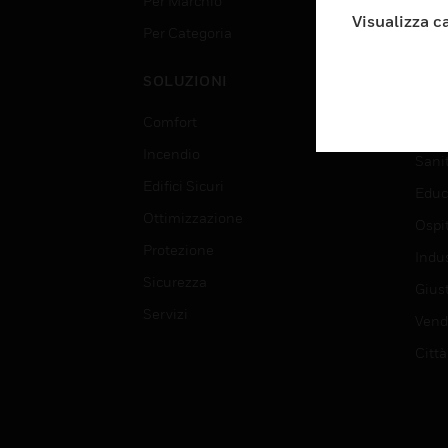
Per Marchio
Aerop
Visualizza c
Per Categoria
Edif
Data
SOLUZIONI
Istru
Comfort
Gove
Incendio
Sani
Edifici Sicuri
Educ
Ottimizzazione
Ospit
Protezione
Indu
Sicurezza
Giust
Servizi
Vendi
Città