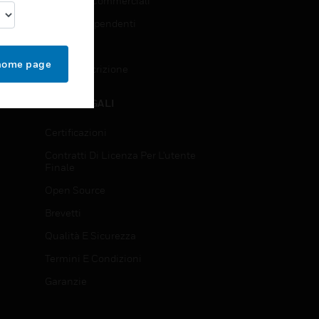
Richieste Commerciali
Accesso Dipendenti
Iscrizione
 home page
Annulla Iscrizione
NOTE LEGALI
Certificazioni
Contratti Di Licenza Per L'utente
Finale
Open Source
Brevetti
Qualità E Sicurezza
Termini E Condizioni
Garanzie