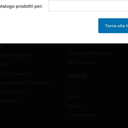
orti
Trova Un Partner
atalogo prodotti per:
ici Commerciali
Formazione
 Center
Assistenza Tecnica
Torna alla
zione
Tutorial Del Sito Web
rno E Forze Armate
OPPORTUNITÀ DI LAVORO
tà
Opportunità Di Lavoro
azione Superiore
Ricerca Lavoro
alità
stria E Produzione
SOCIETÀ
izia E Istituti Di Correzione
Info
ta Al Dettaglio
Eventi
 Intelligenti
Notizie
I Nostri Marchi