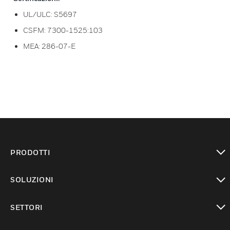
UL/ULC: S5697
CSFM: 7300-1525:103
MEA: 286-07-E
PRODOTTI
toggle view
SOLUZIONI
toggle view
SETTORI
toggle view