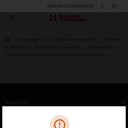
ORDINE ALL'INGROSSO
Per categoria
Sicurezza antincendio
Pannelli
di controllo
Accessori e componenti
Trasformatori
5104B Fire Communicator Replacement Transformer
PRODOTTI
toggle view
SOLUZIONI