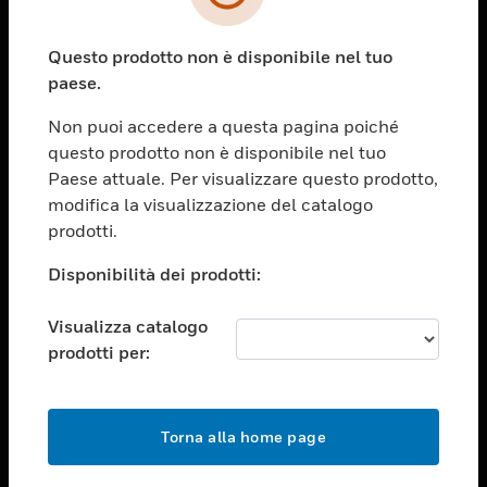
toggle view
SETTORI
Questo prodotto non è disponibile nel tuo
toggle view
ASSISTENZA
paese.
toggle view
Non puoi accedere a questa pagina poiché
OPPORTUNITÀ DI LAVORO
questo prodotto non è disponibile nel tuo
toggle view
Paese attuale. Per visualizzare questo prodotto,
SOCIETÀ
modifica la visualizzazione del catalogo
prodotti.
toggle view
CONTATTACI
Disponibilità dei prodotti:
toggle view
NOTE LEGALI
Visualizza catalogo
toggle view
prodotti per:
FOLLOW US
Torna alla home page