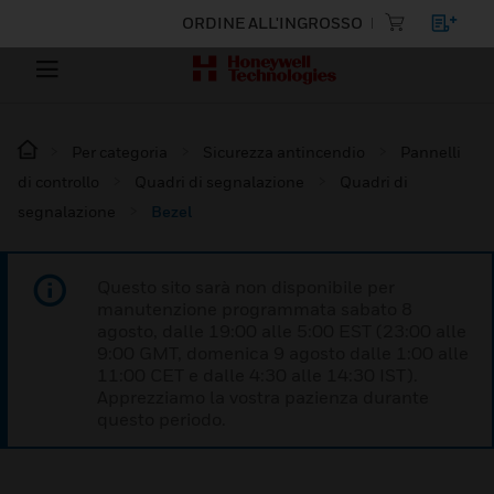
ORDINE ALL'INGROSSO
Per categoria
Sicurezza antincendio
Pannelli
di controllo
Quadri di segnalazione
Quadri di
segnalazione
Bezel
Questo sito sarà non disponibile per
manutenzione programmata sabato 8
agosto, dalle 19:00 alle 5:00 EST (23:00 alle
9:00 GMT, domenica 9 agosto dalle 1:00 alle
11:00 CET e dalle 4:30 alle 14:30 IST).
Apprezziamo la vostra pazienza durante
questo periodo.