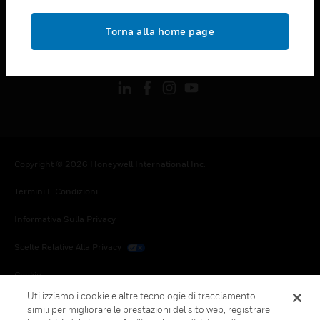
toggle view
NOTE LEGALI
Torna alla home page
toggle view
FOLLOW US
Copyright © 2026 Honeywell International Inc.
Termini E Condizioni
Informativa Sulla Privacy
Scelte Relative Alla Privacy
Cookie
Utilizziamo i cookie e altre tecnologie di tracciamento
Annulla Sottoscrizione Globale
simili per migliorare le prestazioni del sito web, registrare