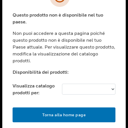
toggle view
SETTORI
Questo prodotto non è disponibile nel tuo
toggle view
ASSISTENZA
paese.
toggle view
Non puoi accedere a questa pagina poiché
OPPORTUNITÀ DI LAVORO
questo prodotto non è disponibile nel tuo
toggle view
Paese attuale. Per visualizzare questo prodotto,
SOCIETÀ
modifica la visualizzazione del catalogo
prodotti.
toggle view
CONTATTACI
Disponibilità dei prodotti:
toggle view
NOTE LEGALI
Visualizza catalogo
toggle view
prodotti per:
FOLLOW US
Torna alla home page