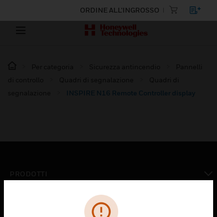
ORDINE ALL'INGROSSO
Per categoria
Sicurezza antincendio
Pannelli
di controllo
Quadri di segnalazione
Quadri di
segnalazione
INSPIRE N16 Remote Controller display
PRODOTTI
toggle view
SOLUZIONI