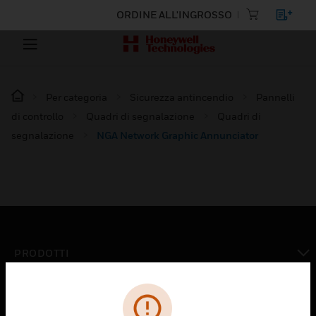
ORDINE ALL'INGROSSO
Per categoria
Sicurezza antincendio
Pannelli
di controllo
Quadri di segnalazione
Quadri di
segnalazione
NGA Network Graphic Annunciator
PRODOTTI
toggle view
SOLUZIONI