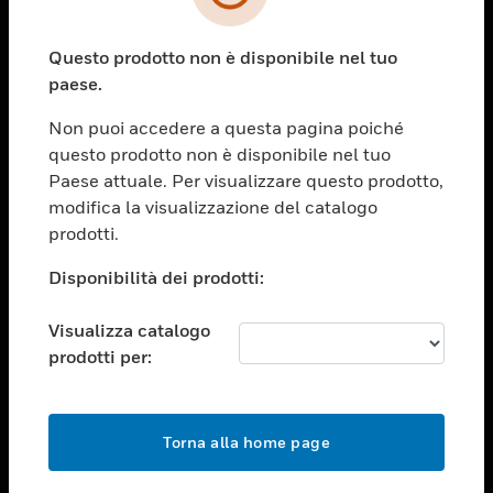
toggle view
SETTORI
Questo prodotto non è disponibile nel tuo
toggle view
ASSISTENZA
paese.
toggle view
Non puoi accedere a questa pagina poiché
OPPORTUNITÀ DI LAVORO
questo prodotto non è disponibile nel tuo
toggle view
Paese attuale. Per visualizzare questo prodotto,
SOCIETÀ
modifica la visualizzazione del catalogo
prodotti.
toggle view
CONTATTACI
Disponibilità dei prodotti:
toggle view
NOTE LEGALI
Visualizza catalogo
toggle view
prodotti per:
FOLLOW US
Torna alla home page