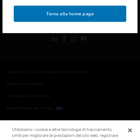
toggle view
NOTE LEGALI
Torna alla home page
toggle view
FOLLOW US
Copyright © 2026 Honeywell International Inc.
Termini E Condizioni
Informativa Sulla Privacy
Scelte Relative Alla Privacy
Cookie
Utilizziamo i cookie e altre tecnologie di tracciamento
Annulla Sottoscrizione Globale
simili per migliorare le prestazioni del sito web, registrare