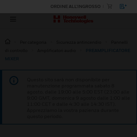
ORDINE ALL'INGROSSO
Per categoria
Sicurezza antincendio
Pannelli
di controllo
Amplificatori audio
PREAMPLIFICATORE
MIXER
Questo sito sarà non disponibile per
manutenzione programmata sabato 8
agosto, dalle 19:00 alle 5:00 EST (23:00 alle
9:00 GMT, domenica 9 agosto dalle 1:00 alle
11:00 CET e dalle 4:30 alle 14:30 IST).
Apprezziamo la vostra pazienza durante
questo periodo.