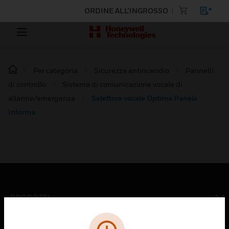
ORDINE ALL'INGROSSO
Per categoria
Sicurezza antincendio
Pannelli
di controllo
Sistema di comunicazione vocale di
allarme/emergenza
Selettore vocale Optima Panels
Informa
PRODOTTI
toggle view
SOLUZIONI