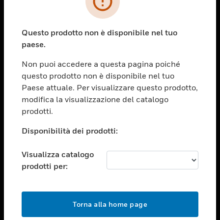
toggle view
SETTORI
Questo prodotto non è disponibile nel tuo
toggle view
paese.
ASSISTENZA
Non puoi accedere a questa pagina poiché
toggle view
OPPORTUNITÀ DI LAVORO
questo prodotto non è disponibile nel tuo
Paese attuale. Per visualizzare questo prodotto,
toggle view
modifica la visualizzazione del catalogo
SOCIETÀ
prodotti.
toggle view
CONTATTACI
Disponibilità dei prodotti:
toggle view
Visualizza catalogo
NOTE LEGALI
prodotti per:
toggle view
FOLLOW US
Torna alla home page