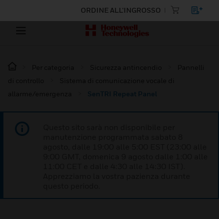
ORDINE ALL'INGROSSO
Per categoria
Sicurezza antincendio
Pannelli
di controllo
Sistema di comunicazione vocale di
allarme/emergenza
SenTRI Repeat Panel
Questo sito sarà non disponibile per
manutenzione programmata sabato 8
agosto, dalle 19:00 alle 5:00 EST (23:00 alle
9:00 GMT, domenica 9 agosto dalle 1:00 alle
11:00 CET e dalle 4:30 alle 14:30 IST).
Apprezziamo la vostra pazienza durante
questo periodo.