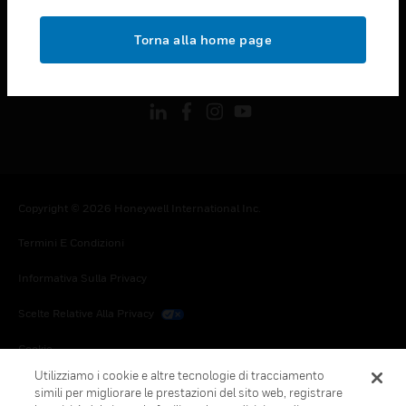
toggle view
NOTE LEGALI
Torna alla home page
toggle view
FOLLOW US
Copyright © 2026 Honeywell International Inc.
Termini E Condizioni
Informativa Sulla Privacy
Scelte Relative Alla Privacy
Cookie
Utilizziamo i cookie e altre tecnologie di tracciamento
Annulla Sottoscrizione Globale
simili per migliorare le prestazioni del sito web, registrare