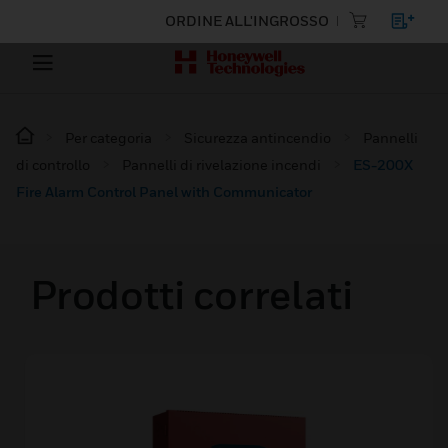
ORDINE ALL'INGROSSO
Per categoria
Sicurezza antincendio
Pannelli
di controllo
Pannelli di rivelazione incendi
ES-200X
Fire Alarm Control Panel with Communicator
Prodotti correlati