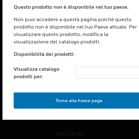
PRODOTTI
Questo prodotto non è disponibile nel tuo paese.
toggle view
SOLUZIONI
Non puoi accedere a questa pagina poiché questo
prodotto non è disponibile nel tuo Paese attuale. Per
toggle view
SETTORI
visualizzare questo prodotto, modifica la
visualizzazione del catalogo prodotti.
toggle view
ASSISTENZA
Disponibilità dei prodotti:
toggle view
OPPORTUNITÀ DI LAVORO
Visualizza catalogo
prodotti per:
toggle view
SOCIETÀ
toggle view
CONTATTACI
Torna alla home page
toggle view
NOTE LEGALI
toggle view
FOLLOW US