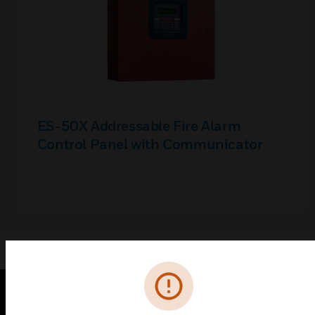
ES-50X Addressable Fire Alarm
Control Panel with Communicator