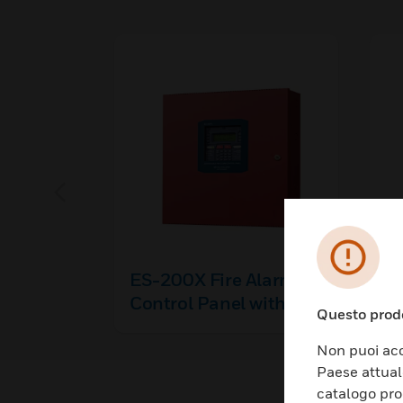
ES-200X Fire Alarm
E
Control Panel with
Ad
Questo prodo
Communicator
Co
Non puoi acc
Paese attual
catalogo pro