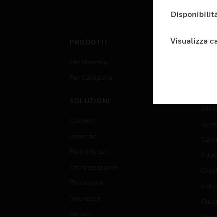
Disponibilità
Visualizza c
PRODOTTI
SET
Per Marchio
Aerop
Per Categoria
Edif
Data
SOLUZIONI
Istru
Comfort
Gove
Incendio
Sani
Edifici Sicuri
Educ
Ottimizzazione
Ospit
Protezione
Indu
Sicurezza
Giust
Servizi
Vendi