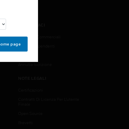
CONTATTACI
Richieste Commerciali
 home page
Accesso Dipendenti
Iscrizione
Annulla Iscrizione
NOTE LEGALI
Certificazioni
Contratti Di Licenza Per L'utente
Finale
Open Source
Brevetti