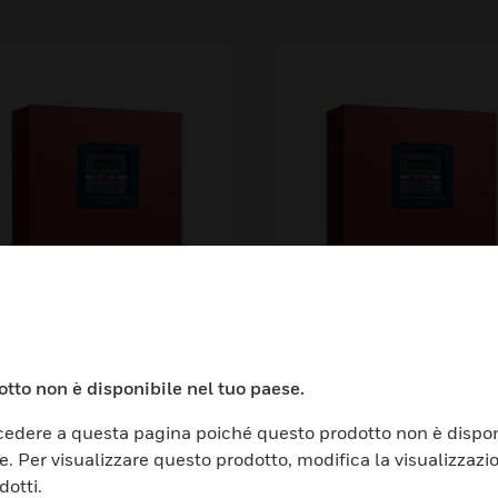
S-1000X 954-PT
ES-50X Addressabl
dressable Fire Alarm
Fire Alarm Control
tto non è disponibile nel tuo paese.
ntrol Panel
Panel with
Communicator
edere a questa pagina poiché questo prodotto non è dispon
e. Per visualizzare questo prodotto, modifica la visualizzazi
dotti.