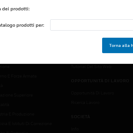
 dei prodotti:
atalogo prodotti per:
TORI
ASSISTENZA
orti
Trova Un Partner
Torna alla
ici Commerciali
Formazione
 Center
Assistenza Tecnica
zione
Tutorial Del Sito Web
rno E Forze Armate
OPPORTUNITÀ DI LAVORO
tà
Opportunità Di Lavoro
azione Superiore
Ricerca Lavoro
alità
stria E Produzione
SOCIETÀ
izia E Istituti Di Correzione
Info
ta Al Dettaglio