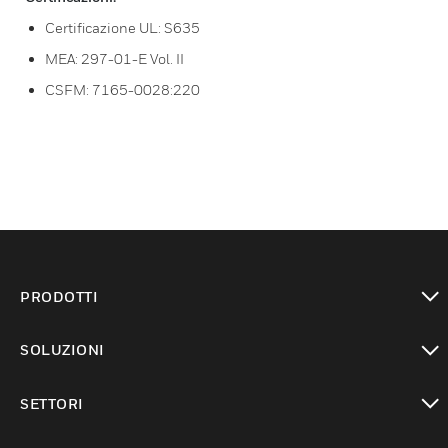
Certificazione UL: S635
MEA: 297-01-E Vol. II
CSFM: 7165-0028:220
PRODOTTI
toggle view
SOLUZIONI
toggle view
SETTORI
toggle view