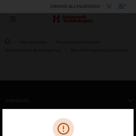
ORDINE ALL'INGROSSO
Per categoria
Sicurezza antincendio
Illuminazione di emergenza
Alu-K Emergency Luminaire
PRODOTTI
toggle view
SOLUZIONI
toggle view
SETTORI