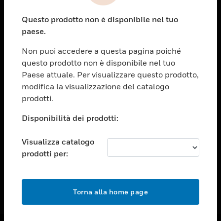
toggle view
Questo prodotto non è disponibile nel tuo
ASSISTENZA
paese.
toggle view
OPPORTUNITÀ DI LAVORO
Non puoi accedere a questa pagina poiché
questo prodotto non è disponibile nel tuo
toggle view
Paese attuale. Per visualizzare questo prodotto,
SOCIETÀ
modifica la visualizzazione del catalogo
toggle view
prodotti.
CONTATTACI
Disponibilità dei prodotti:
toggle view
NOTE LEGALI
Visualizza catalogo
toggle view
prodotti per:
FOLLOW US
Torna alla home page