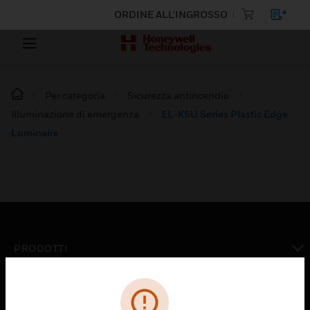
ORDINE ALL'INGROSSO
Per categoria
Sicurezza antincendio
Illuminazione di emergenza
EL-KSU Series Plastic Edge
Luminaire
PRODOTTI
toggle view
SOLUZIONI