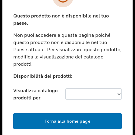
toggle view
SETTORI
Questo prodotto non è disponibile nel tuo
toggle view
ASSISTENZA
paese.
toggle view
Non puoi accedere a questa pagina poiché
OPPORTUNITÀ DI LAVORO
questo prodotto non è disponibile nel tuo
toggle view
Paese attuale. Per visualizzare questo prodotto,
SOCIETÀ
modifica la visualizzazione del catalogo
prodotti.
toggle view
CONTATTACI
Disponibilità dei prodotti:
toggle view
NOTE LEGALI
Visualizza catalogo
toggle view
prodotti per:
FOLLOW US
Torna alla home page