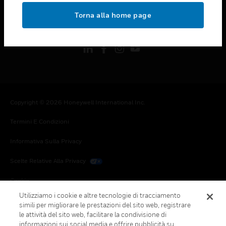
toggle view
Torna alla home page
FOLLOW US
Copyright © 2026 Honeywell International Inc.
Termini E Condizioni
Informativa Sulla Privacy
Scelte Relative Alla Privacy
Cookie
Utilizziamo i cookie e altre tecnologie di tracciamento
Annulla Sottoscrizione Globale
simili per migliorare le prestazioni del sito web, registrare
le attività del sito web, facilitare la condivisione di
informazioni sui social media e offrire pubblicità su