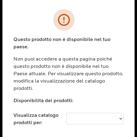
PRODOTTI
toggle view
SOLUZIONI
Questo prodotto non è disponibile nel tuo
paese.
toggle view
SETTORI
Non puoi accedere a questa pagina poiché
toggle view
questo prodotto non è disponibile nel tuo
ASSISTENZA
Paese attuale. Per visualizzare questo prodotto,
toggle view
modifica la visualizzazione del catalogo
OPPORTUNITÀ DI LAVORO
prodotti.
toggle view
Disponibilità dei prodotti:
SOCIETÀ
toggle view
Visualizza catalogo
CONTATTACI
prodotti per:
toggle view
NOTE LEGALI