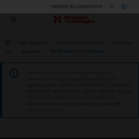
ORDINE ALL'INGROSSO
Per categoria
Sicurezza antincendio
Moduli di
I/O
Accessori
Multi-Mod Series Backbox
Questo sito sarà non disponibile per
manutenzione programmata sabato 8
agosto, dalle 19:00 alle 5:00 EST (23:00 alle
9:00 GMT, domenica 9 agosto dalle 1:00 alle
11:00 CET e dalle 4:30 alle 14:30 IST).
Apprezziamo la vostra pazienza durante
questo periodo.