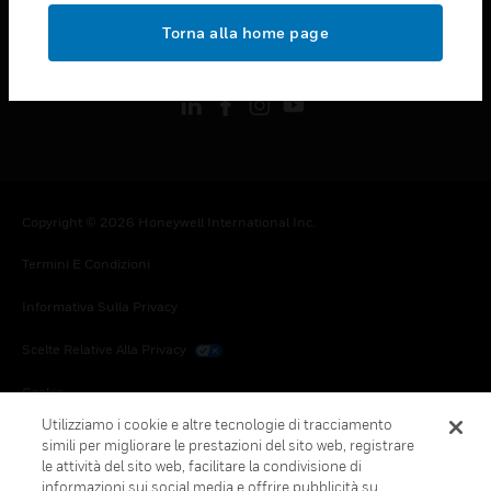
toggle view
Torna alla home page
FOLLOW US
Copyright © 2026 Honeywell International Inc.
Termini E Condizioni
Informativa Sulla Privacy
Scelte Relative Alla Privacy
Cookie
Utilizziamo i cookie e altre tecnologie di tracciamento
Annulla Sottoscrizione Globale
simili per migliorare le prestazioni del sito web, registrare
le attività del sito web, facilitare la condivisione di
informazioni sui social media e offrire pubblicità su