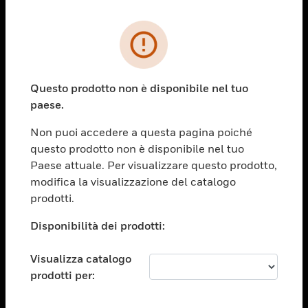
PRODOTTI
toggle view
SOLUZIONI
Questo prodotto non è disponibile nel tuo
paese.
toggle view
SETTORI
Non puoi accedere a questa pagina poiché
toggle view
questo prodotto non è disponibile nel tuo
ASSISTENZA
Paese attuale. Per visualizzare questo prodotto,
toggle view
modifica la visualizzazione del catalogo
OPPORTUNITÀ DI LAVORO
prodotti.
toggle view
Disponibilità dei prodotti:
SOCIETÀ
toggle view
Visualizza catalogo
CONTATTACI
prodotti per:
toggle view
NOTE LEGALI