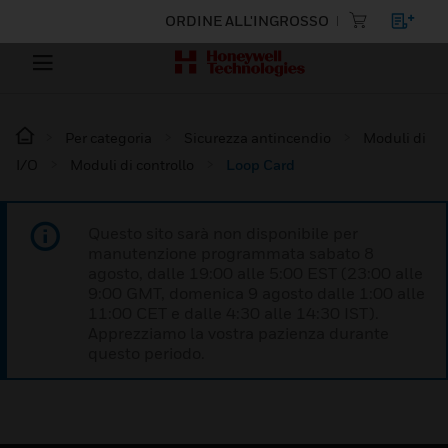
ORDINE ALL'INGROSSO
Per categoria
Sicurezza antincendio
Moduli di
I/O
Moduli di controllo
Loop Card
Questo sito sarà non disponibile per
manutenzione programmata sabato 8
agosto, dalle 19:00 alle 5:00 EST (23:00 alle
9:00 GMT, domenica 9 agosto dalle 1:00 alle
11:00 CET e dalle 4:30 alle 14:30 IST).
Apprezziamo la vostra pazienza durante
questo periodo.