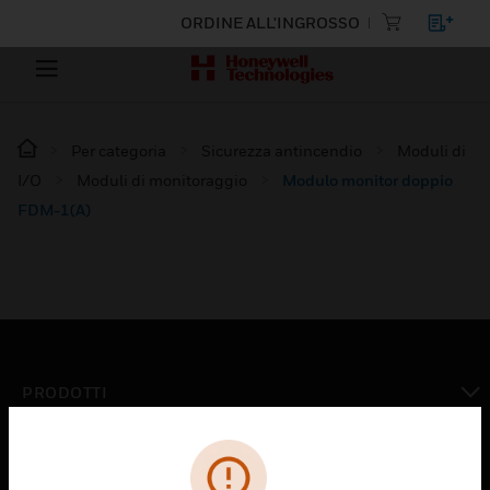
ORDINE ALL'INGROSSO
Per categoria
Sicurezza antincendio
Moduli di
I/O
Moduli di monitoraggio
Modulo monitor doppio
FDM-1(A)
PRODOTTI
toggle view
SOLUZIONI