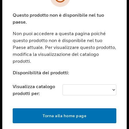
toggle view
SETTORI
Questo prodotto non è disponibile nel tuo
toggle view
ASSISTENZA
paese.
toggle view
Non puoi accedere a questa pagina poiché
OPPORTUNITÀ DI LAVORO
questo prodotto non è disponibile nel tuo
toggle view
Paese attuale. Per visualizzare questo prodotto,
SOCIETÀ
modifica la visualizzazione del catalogo
prodotti.
toggle view
CONTATTACI
Disponibilità dei prodotti:
toggle view
NOTE LEGALI
Visualizza catalogo
toggle view
prodotti per:
FOLLOW US
Torna alla home page