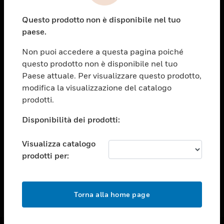
toggle view
Questo prodotto non è disponibile nel tuo
ASSISTENZA
paese.
toggle view
OPPORTUNITÀ DI LAVORO
Non puoi accedere a questa pagina poiché
questo prodotto non è disponibile nel tuo
toggle view
Paese attuale. Per visualizzare questo prodotto,
SOCIETÀ
modifica la visualizzazione del catalogo
toggle view
prodotti.
CONTATTACI
Disponibilità dei prodotti:
toggle view
NOTE LEGALI
Visualizza catalogo
toggle view
prodotti per:
FOLLOW US
Torna alla home page