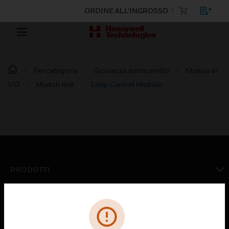
ORDINE ALL'INGROSSO
Per categoria
Sicurezza antincendio
Moduli di
I/O
Moduli relè
Loop Control Module
PRODOTTI
toggle view
SOLUZIONI
toggle view
SETTORI