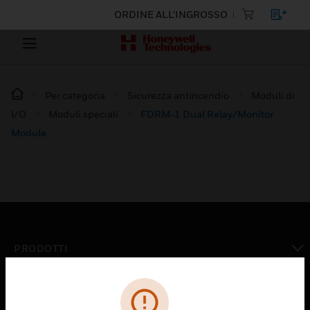
ORDINE ALL'INGROSSO
Per categoria
Sicurezza antincendio
Moduli di
I/O
Moduli speciali
FDRM-1 Dual Relay/Monitor
Module
PRODOTTI
toggle view
SOLUZIONI