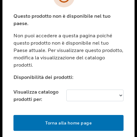
toggle view
SETTORI
Questo prodotto non è disponibile nel tuo
toggle view
ASSISTENZA
paese.
toggle view
Non puoi accedere a questa pagina poiché
OPPORTUNITÀ DI LAVORO
questo prodotto non è disponibile nel tuo
toggle view
Paese attuale. Per visualizzare questo prodotto,
SOCIETÀ
modifica la visualizzazione del catalogo
prodotti.
toggle view
CONTATTACI
Disponibilità dei prodotti:
toggle view
NOTE LEGALI
Visualizza catalogo
toggle view
prodotti per:
FOLLOW US
Torna alla home page