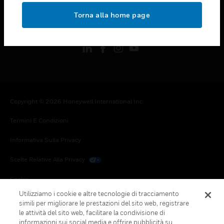
toggle view
Torna alla home page
FOLLOW US
Copyright © 2026 Honeywell International Inc.
Termini E Condizioni
Informativa Sulla Privacy
Scelte Relative Alla Privacy
Cookie
Utilizziamo i cookie e altre tecnologie di tracciamento
Annulla Sottoscrizione Globale
simili per migliorare le prestazioni del sito web, registrare
le attività del sito web, facilitare la condivisione di
informazioni sui social media e offrire pubblicità su