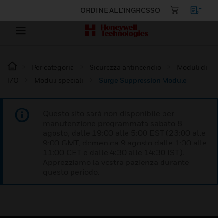
ORDINE ALL'INGROSSO
Per categoria
Sicurezza antincendio
Moduli di
I/O
Moduli speciali
Surge Suppression Module
Questo sito sarà non disponibile per
manutenzione programmata sabato 8
agosto, dalle 19:00 alle 5:00 EST (23:00 alle
9:00 GMT, domenica 9 agosto dalle 1:00 alle
11:00 CET e dalle 4:30 alle 14:30 IST).
Apprezziamo la vostra pazienza durante
questo periodo.