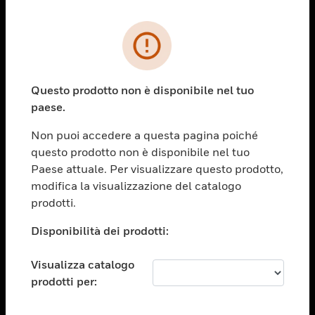
PRODOTTI
toggle view
SOLUZIONI
Questo prodotto non è disponibile nel tuo
paese.
toggle view
SETTORI
Non puoi accedere a questa pagina poiché
toggle view
questo prodotto non è disponibile nel tuo
ASSISTENZA
Paese attuale. Per visualizzare questo prodotto,
toggle view
modifica la visualizzazione del catalogo
OPPORTUNITÀ DI LAVORO
prodotti.
toggle view
Disponibilità dei prodotti:
SOCIETÀ
toggle view
Visualizza catalogo
CONTATTACI
prodotti per:
toggle view
NOTE LEGALI