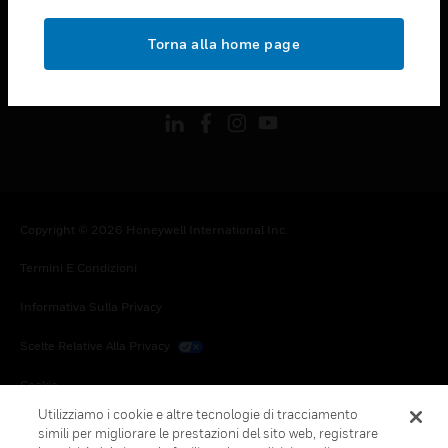
toggle view
NOTE LEGALI
Torna alla home page
toggle view
FOLLOW US
Copyright © 2026 Honeywell International Inc.
Termini E Condizioni
Informativa Sulla Privacy
Scelte Relative Alla Privacy
Cookie
Utilizziamo i cookie e altre tecnologie di tracciamento
Annulla Sottoscrizione Globale
simili per migliorare le prestazioni del sito web, registrare