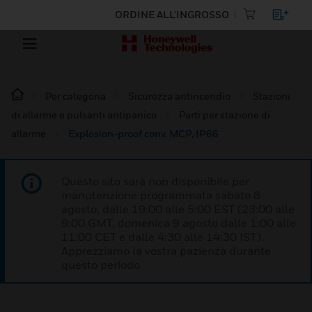
ORDINE ALL'INGROSSO
Per categoria
Sicurezza antincendio
Stazioni
di allarme e pulsanti antipanico
Parti per stazione di
allarme
Explosion-proof conv. MCP, IP66
Questo sito sarà non disponibile per
manutenzione programmata sabato 8
agosto, dalle 19:00 alle 5:00 EST (23:00 alle
9:00 GMT, domenica 9 agosto dalle 1:00 alle
11:00 CET e dalle 4:30 alle 14:30 IST).
Apprezziamo la vostra pazienza durante
questo periodo.