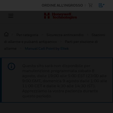
ORDINE ALL'INGROSSO
Per categoria
Sicurezza antincendio
Stazioni
di allarme e pulsanti antipanico
Parti per stazione di
allarme
Manual Call Point by Eltek
Questo sito sarà non disponibile per
manutenzione programmata sabato 8
agosto, dalle 19:00 alle 5:00 EST (23:00 alle
9:00 GMT, domenica 9 agosto dalle 1:00 alle
11:00 CET e dalle 4:30 alle 14:30 IST).
Apprezziamo la vostra pazienza durante
questo periodo.