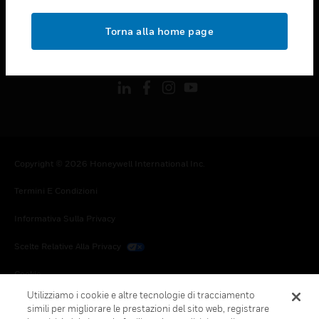
toggle view
NOTE LEGALI
Torna alla home page
toggle view
FOLLOW US
Copyright © 2026 Honeywell International Inc.
Termini E Condizioni
Informativa Sulla Privacy
Scelte Relative Alla Privacy
Cookie
Utilizziamo i cookie e altre tecnologie di tracciamento
Annulla Sottoscrizione Globale
simili per migliorare le prestazioni del sito web, registrare