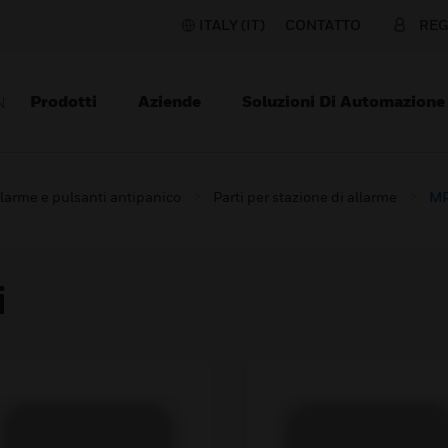
ITALY (IT)
CONTATTO
REG
Prodotti
Aziende
Soluzioni Di Automazione
N
llarme e pulsanti antipanico
Parti per stazione di allarme
MP
i