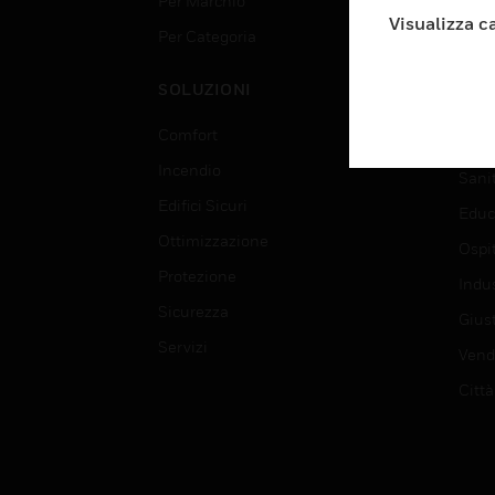
Per Marchio
Aerop
Visualizza c
Per Categoria
Edif
Data
SOLUZIONI
Istru
Comfort
Gove
Incendio
Sani
Edifici Sicuri
Educ
Ottimizzazione
Ospit
Protezione
Indu
Sicurezza
Giust
Servizi
Vendi
Città