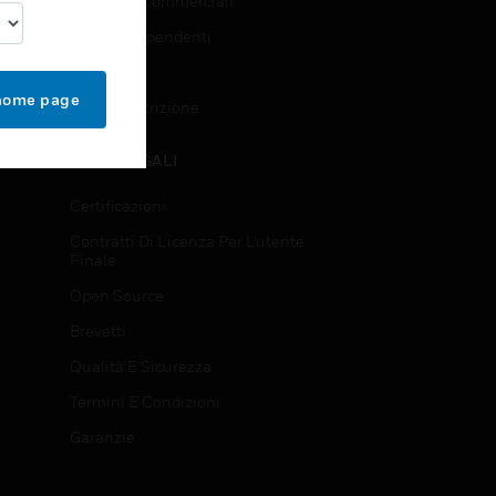
Richieste Commerciali
Accesso Dipendenti
Iscrizione
 home page
Annulla Iscrizione
NOTE LEGALI
Certificazioni
Contratti Di Licenza Per L'utente
Finale
Open Source
Brevetti
Qualità E Sicurezza
Termini E Condizioni
Garanzie