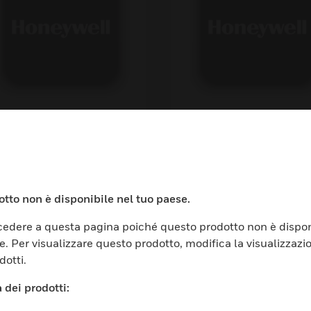
 Series Multi-
ANN-SEC Option C
ltage 4-
sition DPDT Control
elay
tto non è disponibile nel tuo paese.
edere a questa pagina poiché questo prodotto non è dispon
e. Per visualizzare questo prodotto, modifica la visualizzazi
dotti.
TORI
ASSISTENZA
 dei prodotti: