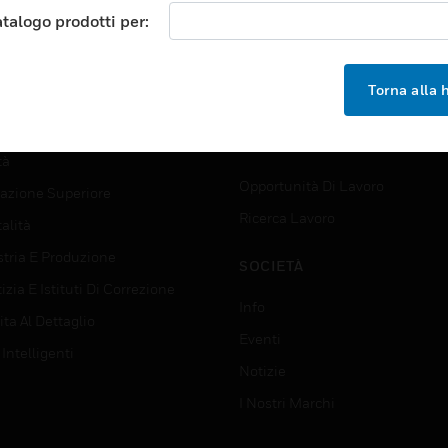
orti
Trova Un Partner
atalogo prodotti per:
ici Commerciali
Formazione
 Center
Assistenza Tecnica
Torna alla
zione
Tutorial Del Sito Web
rno E Forze Armate
OPPORTUNITÀ DI LAVORO
tà
Opportunità Di Lavoro
azione Superiore
Ricerca Lavoro
alità
stria E Produzione
SOCIETÀ
izia E Istituti Di Correzione
Info
ta Al Dettaglio
Eventi
 Intelligenti
Notizie
I Nostri Marchi