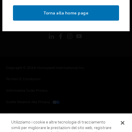
toggle view
NOTE LEGALI
Torna alla home page
toggle view
FOLLOW US
Copyright © 2026 Honeywell International Inc.
Termini E Condizioni
Informativa Sulla Privacy
Scelte Relative Alla Privacy
Cookie
Utilizziamo i cookie e altre tecnologie di tracciamento
Annulla Sottoscrizione Globale
simili per migliorare le prestazioni del sito web, registrare