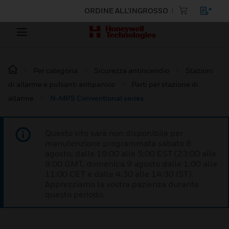
ORDINE ALL'INGROSSO
Per categoria
Sicurezza antincendio
Stazioni
di allarme e pulsanti antipanico
Parti per stazione di
allarme
N-MPS Conventional series
Questo sito sarà non disponibile per
manutenzione programmata sabato 8
agosto, dalle 19:00 alle 5:00 EST (23:00 alle
9:00 GMT, domenica 9 agosto dalle 1:00 alle
11:00 CET e dalle 4:30 alle 14:30 IST).
Apprezziamo la vostra pazienza durante
questo periodo.