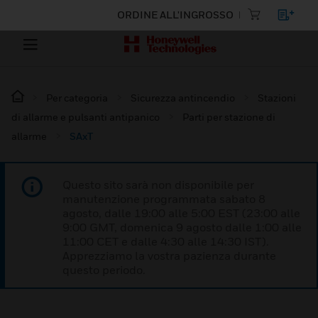
ORDINE ALL'INGROSSO
Per categoria
Sicurezza antincendio
Stazioni
di allarme e pulsanti antipanico
Parti per stazione di
allarme
SAxT
Questo sito sarà non disponibile per
manutenzione programmata sabato 8
agosto, dalle 19:00 alle 5:00 EST (23:00 alle
9:00 GMT, domenica 9 agosto dalle 1:00 alle
11:00 CET e dalle 4:30 alle 14:30 IST).
Apprezziamo la vostra pazienza durante
questo periodo.