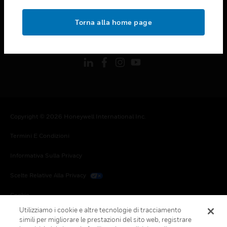
toggle view
NOTE LEGALI
Torna alla home page
toggle view
FOLLOW US
Copyright © 2026 Honeywell International Inc.
Termini E Condizioni
Informativa Sulla Privacy
Scelte Relative Alla Privacy
Cookie
Utilizziamo i cookie e altre tecnologie di tracciamento
Annulla Sottoscrizione Globale
simili per migliorare le prestazioni del sito web, registrare