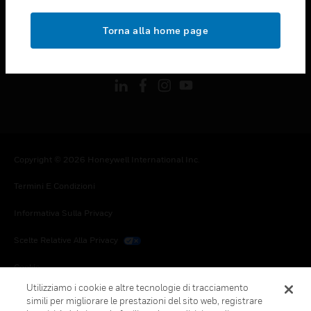
toggle view
NOTE LEGALI
Torna alla home page
toggle view
FOLLOW US
Copyright © 2026 Honeywell International Inc.
Termini E Condizioni
Informativa Sulla Privacy
Scelte Relative Alla Privacy
Cookie
Utilizziamo i cookie e altre tecnologie di tracciamento
Annulla Sottoscrizione Globale
simili per migliorare le prestazioni del sito web, registrare