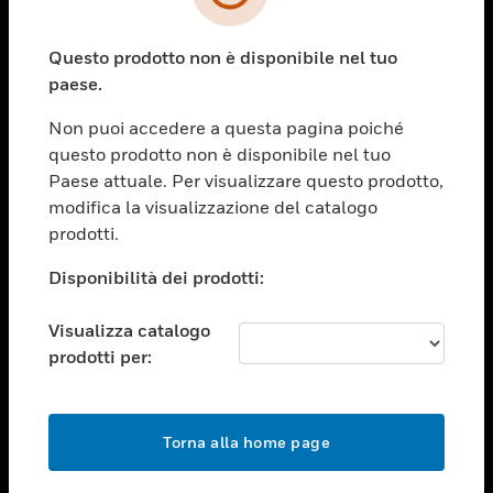
toggle view
SETTORI
Questo prodotto non è disponibile nel tuo
toggle view
ASSISTENZA
paese.
toggle view
Non puoi accedere a questa pagina poiché
OPPORTUNITÀ DI LAVORO
questo prodotto non è disponibile nel tuo
toggle view
Paese attuale. Per visualizzare questo prodotto,
SOCIETÀ
modifica la visualizzazione del catalogo
prodotti.
toggle view
CONTATTACI
Disponibilità dei prodotti:
toggle view
NOTE LEGALI
Visualizza catalogo
toggle view
prodotti per:
FOLLOW US
Torna alla home page