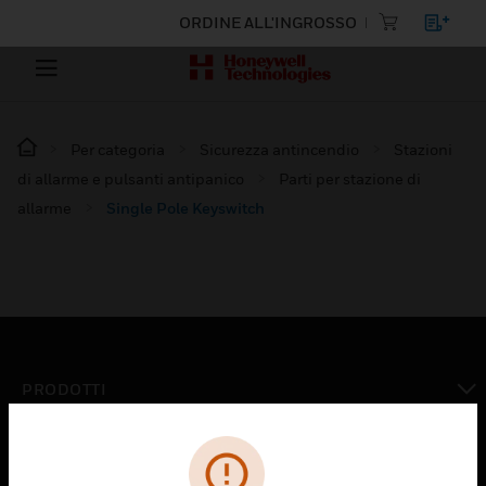
ORDINE ALL'INGROSSO
Per categoria
Sicurezza antincendio
Stazioni
di allarme e pulsanti antipanico
Parti per stazione di
allarme
Single Pole Keyswitch
PRODOTTI
toggle view
SOLUZIONI