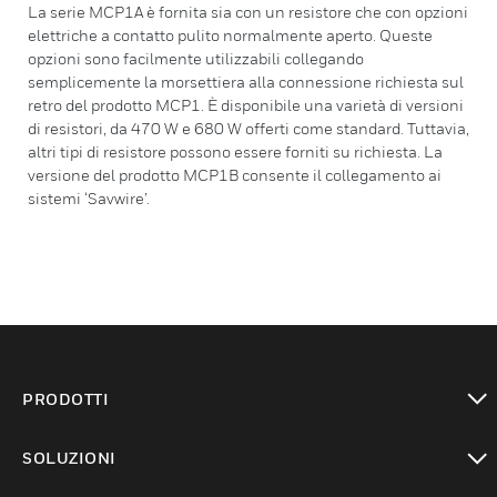
La serie MCP1A è fornita sia con un resistore che con opzioni
elettriche a contatto pulito normalmente aperto. Queste
opzioni sono facilmente utilizzabili collegando
semplicemente la morsettiera alla connessione richiesta sul
retro del prodotto MCP1. È disponibile una varietà di versioni
di resistori, da 470 W e 680 W offerti come standard. Tuttavia,
altri tipi di resistore possono essere forniti su richiesta. La
versione del prodotto MCP1B consente il collegamento ai
sistemi ‘Savwire’.
PRODOTTI
toggle view
SOLUZIONI