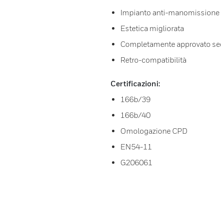
Impianto anti-manomissione
Estetica migliorata
Completamente approvato seco
Retro-compatibilità
Certificazioni:
166b/39
166b/40
Omologazione CPD
EN54-11
G206061