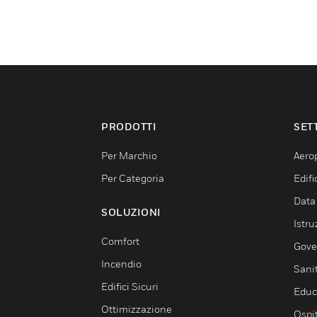
PRODOTTI
SET
Per Marchio
Aerop
Per Categoria
Edif
Data
SOLUZIONI
Istru
Comfort
Gove
Incendio
Sani
Edifici Sicuri
Educ
Ottimizzazione
Ospit