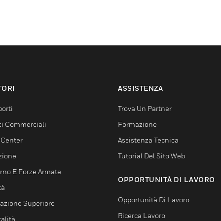
TORI
ASSISTENZA
orti
Trova Un Partner
ici Commerciali
Formazione
 Center
Assistenza Tecnica
zione
Tutorial Del Sito Web
rno E Forze Armate
OPPORTUNITÀ DI LAVORO
tà
Opportunità Di Lavoro
azione Superiore
Ricerca Lavoro
alità