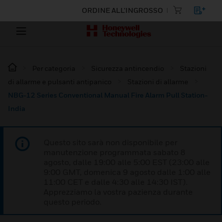
ORDINE ALL'INGROSSO
Per categoria
Sicurezza antincendio
Stazioni
di allarme e pulsanti antipanico
Stazioni di allarme
NBG-12 Series Conventional Manual Fire Alarm Pull Station-
India
Questo sito sarà non disponibile per
manutenzione programmata sabato 8
agosto, dalle 19:00 alle 5:00 EST (23:00 alle
9:00 GMT, domenica 9 agosto dalle 1:00 alle
11:00 CET e dalle 4:30 alle 14:30 IST).
Apprezziamo la vostra pazienza durante
questo periodo.