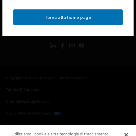
toggle view
NOTE LEGALI
Torna alla home page
toggle view
FOLLOW US
Copyright © 2026 Honeywell International Inc.
Termini E Condizioni
Informativa Sulla Privacy
Scelte Relative Alla Privacy
Cookie
Utilizziamo i cookie e altre tecnologie di tracciamento