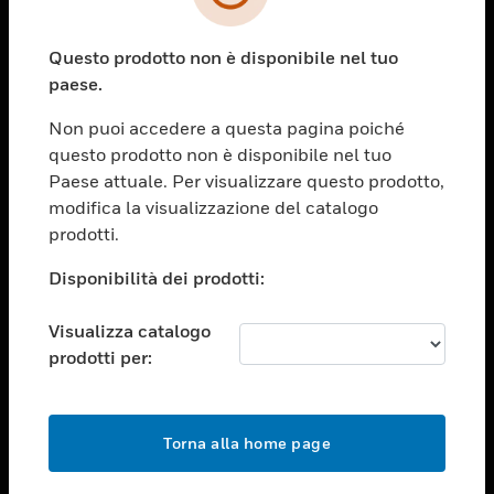
toggle view
SETTORI
Questo prodotto non è disponibile nel tuo
toggle view
ASSISTENZA
paese.
toggle view
Non puoi accedere a questa pagina poiché
OPPORTUNITÀ DI LAVORO
questo prodotto non è disponibile nel tuo
toggle view
Paese attuale. Per visualizzare questo prodotto,
SOCIETÀ
modifica la visualizzazione del catalogo
prodotti.
toggle view
CONTATTACI
Disponibilità dei prodotti:
toggle view
NOTE LEGALI
Visualizza catalogo
toggle view
prodotti per:
FOLLOW US
Torna alla home page