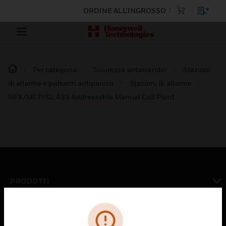
ORDINE ALL'INGROSSO
Per categoria
Sicurezza antincendio
Stazioni
di allarme e pulsanti antipanico
Stazioni di allarme
NFX/MCP/GLASS Addressable Manual Call Point
PRODOTTI
toggle view
SOLUZIONI