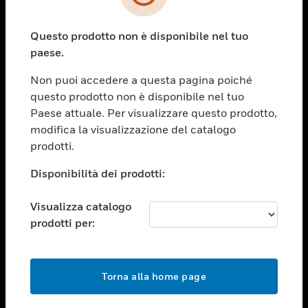
toggle view
SETTORI
Questo prodotto non è disponibile nel tuo
toggle view
ASSISTENZA
paese.
toggle view
Non puoi accedere a questa pagina poiché
OPPORTUNITÀ DI LAVORO
questo prodotto non è disponibile nel tuo
toggle view
Paese attuale. Per visualizzare questo prodotto,
SOCIETÀ
modifica la visualizzazione del catalogo
prodotti.
toggle view
CONTATTACI
Disponibilità dei prodotti:
toggle view
NOTE LEGALI
Visualizza catalogo
toggle view
prodotti per:
FOLLOW US
Torna alla home page