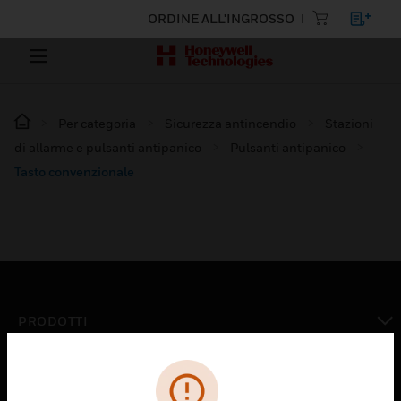
ORDINE ALL'INGROSSO
Per categoria
Sicurezza antincendio
Stazioni
di allarme e pulsanti antipanico
Pulsanti antipanico
Tasto convenzionale
PRODOTTI
toggle view
SOLUZIONI