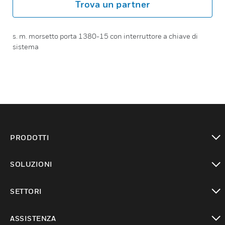
Trova un partner
s. m. morsetto porta 1380-15 con interruttore a chiave di
sistema
PRODOTTI
toggle view
SOLUZIONI
toggle view
SETTORI
toggle view
ASSISTENZA