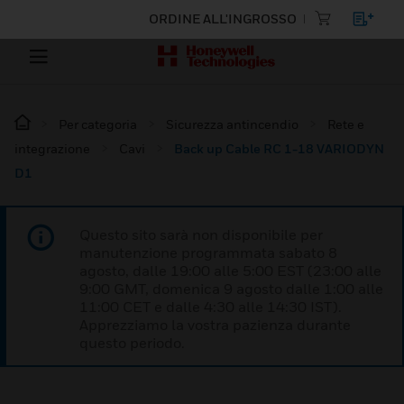
ORDINE ALL'INGROSSO
Per categoria
Sicurezza antincendio
Rete e
integrazione
Cavi
Back up Cable RC 1-18 VARIODYN
D1
Questo sito sarà non disponibile per
manutenzione programmata sabato 8
agosto, dalle 19:00 alle 5:00 EST (23:00 alle
9:00 GMT, domenica 9 agosto dalle 1:00 alle
11:00 CET e dalle 4:30 alle 14:30 IST).
Apprezziamo la vostra pazienza durante
questo periodo.