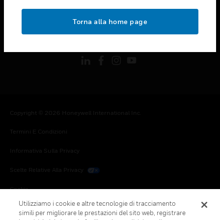
toggle view
NOTE LEGALI
Torna alla home page
toggle view
FOLLOW US
Copyright © 2026 Honeywell International Inc.
Termini E Condizioni
Informativa Sulla Privacy
Scelte Relative Alla Privacy
Cookie
Utilizziamo i cookie e altre tecnologie di tracciamento
Annulla Sottoscrizione Globale
simili per migliorare le prestazioni del sito web, registrare