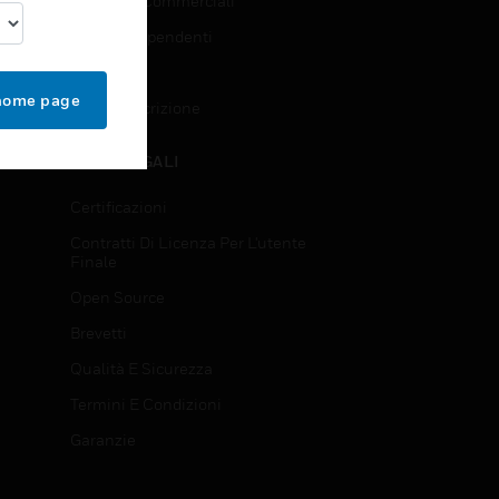
Richieste Commerciali
Accesso Dipendenti
Iscrizione
 home page
Annulla Iscrizione
NOTE LEGALI
Certificazioni
Contratti Di Licenza Per L'utente
Finale
Open Source
Brevetti
Qualità E Sicurezza
Termini E Condizioni
Garanzie