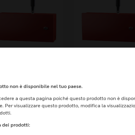
LSS-Enabled
CLSS-Enabled
G/LTE-M Sole-Path
5G/LTE-M Dual-Pa
mmercial Fire Alarm
Commercial Fire Al
ommunicator
Communicator (AT 
tto non è disponibile nel tuo paese.
T/IP)
edere a questa pagina poiché questo prodotto non è dispon
e. Per visualizzare questo prodotto, modifica la visualizzazi
dotti.
TORI
ASSISTENZA
 dei prodotti: