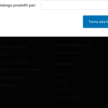
orti
Trova Un Partner
atalogo prodotti per:
ici Commerciali
Formazione
 Center
Assistenza Tecnica
Torna alla
zione
Tutorial Del Sito Web
rno E Forze Armate
OPPORTUNITÀ DI LAVORO
tà
Opportunità Di Lavoro
azione Superiore
Ricerca Lavoro
alità
stria E Produzione
SOCIETÀ
izia E Istituti Di Correzione
Info
ta Al Dettaglio
Eventi
 Intelligenti
Notizie
I Nostri Marchi