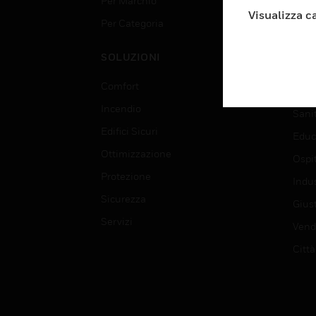
Per Marchio
Aerop
Visualizza c
Per Categoria
Edif
Data
SOLUZIONI
Istru
Comfort
Gove
Incendio
Sani
Edifici Sicuri
Educ
Ottimizzazione
Ospit
Protezione
Indu
Sicurezza
Giust
Servizi
Vendi
Città