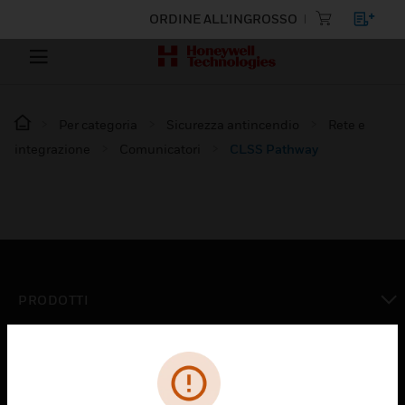
ORDINE ALL'INGROSSO
Per categoria
Sicurezza antincendio
Rete e
integrazione
Comunicatori
CLSS Pathway
PRODOTTI
toggle view
SOLUZIONI
toggle view
SETTORI