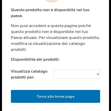
toggle view
Questo prodotto non è disponibile nel tuo
ASSISTENZA
paese.
toggle view
OPPORTUNITÀ DI LAVORO
Non puoi accedere a questa pagina poiché
questo prodotto non è disponibile nel tuo
toggle view
Paese attuale. Per visualizzare questo prodotto,
SOCIETÀ
modifica la visualizzazione del catalogo
toggle view
prodotti.
CONTATTACI
Disponibilità dei prodotti:
toggle view
NOTE LEGALI
Visualizza catalogo
toggle view
prodotti per:
FOLLOW US
Torna alla home page