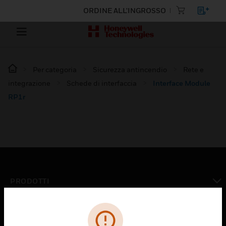
ORDINE ALL'INGROSSO
Per categoria
Sicurezza antincendio
Rete e
integrazione
Schede di interfaccia
Interface Module
RP1r
PRODOTTI
toggle view
SOLUZIONI