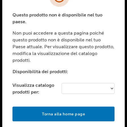
toggle view
SETTORI
Questo prodotto non è disponibile nel tuo
toggle view
ASSISTENZA
paese.
toggle view
Non puoi accedere a questa pagina poiché
OPPORTUNITÀ DI LAVORO
questo prodotto non è disponibile nel tuo
toggle view
Paese attuale. Per visualizzare questo prodotto,
SOCIETÀ
modifica la visualizzazione del catalogo
prodotti.
toggle view
CONTATTACI
Disponibilità dei prodotti:
toggle view
NOTE LEGALI
Visualizza catalogo
toggle view
prodotti per:
FOLLOW US
Torna alla home page