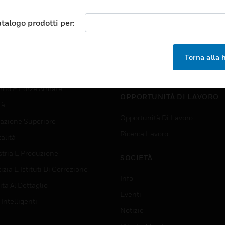
TORI
ASSISTENZA
atalogo prodotti per:
orti
Trova Un Partner
ici Commerciali
Formazione
 Center
Assistenza Tecnica
Torna alla
zione
Tutorial Del Sito Web
rno E Forze Armate
OPPORTUNITÀ DI LAVORO
tà
Opportunità Di Lavoro
azione Superiore
Ricerca Lavoro
alità
stria E Produzione
SOCIETÀ
izia E Istituti Di Correzione
Info
ta Al Dettaglio
Eventi
 Intelligenti
Notizie