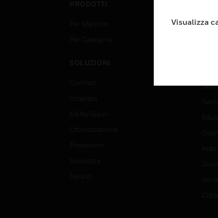
PRODOTTI
SET
Visualizza c
Per Marchio
Aerop
Per Categoria
Edif
Data
SOLUZIONI
Istru
Comfort
Gove
Incendio
Sani
Edifici Sicuri
Educ
Ottimizzazione
Ospit
Protezione
Indu
Sicurezza
Giust
Servizi
Vendi
Città