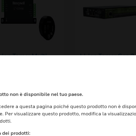
-ion Tamer Multi
Li-ion Tamer Gen 3
utput System
Relay Module
stema multi-uscita Li-ion
Relè Li-Ion Tamer Gen 3
mer
tto non è disponibile nel tuo paese.
edere a questa pagina poiché questo prodotto non è dispon
e. Per visualizzare questo prodotto, modifica la visualizzazi
dotti.
 dei prodotti: