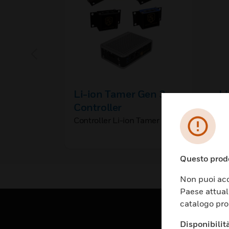
Li-ion Tamer Gen 3
Li
Controller
O
Controller Li-ion Tamer Gen 3
Si
Ta
Questo prodo
Non puoi acc
Paese attual
catalogo pro
Disponibilità