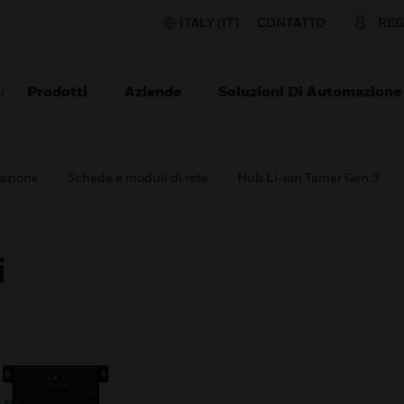
ITALY (IT)
CONTATTO
REG
Prodotti
Aziende
Soluzioni Di Automazione
N
razione
Schede e moduli di rete
Hub Li-ion Tamer Gen 3
i