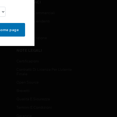
CONTATTACI
Richieste Commerciali
Accesso Dipendenti
Iscrizione
 home page
Annulla Iscrizione
NOTE LEGALI
Certificazioni
Contratti Di Licenza Per L'utente
Finale
Open Source
Brevetti
Qualità E Sicurezza
Termini E Condizioni
Garanzie